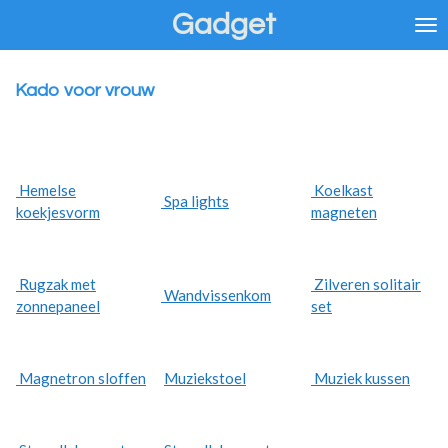
Gadget
Ga
direct
naar
de
Kado voor vrouw
hoofdinhoud
Hemelse
Koelkast
Spa lights
koekjesvorm
magneten
Rugzak met
Zilveren solitair
Wandvissenkom
zonnepaneel
set
Magnetron sloffen
Muziekstoel
Muziek kussen