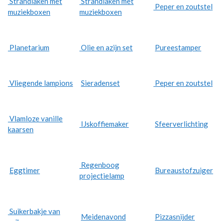
Strandlaken met
Strandlaken met
Peper en zoutstel
muziekboxen
muziekboxen
Planetarium
Olie en azijn set
Pureestamper
Vliegende lampions
Sieradenset
Peper en zoutstel
Vlamloze vanille
IJskoffiemaker
Sfeerverlichting
kaarsen
Regenboog
Eggtimer
Bureaustofzuiger
projectielamp
Suikerbakje van
Meidenavond
Pizzasnijder